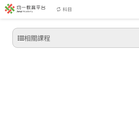
科目
相關課程