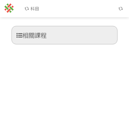
科目
相關課程