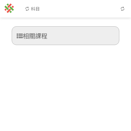
科目
相關課程