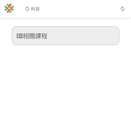
科目
相關課程