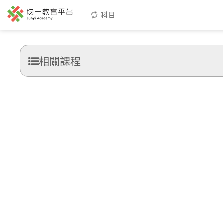
科目
相關課程