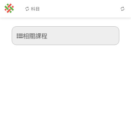
科目
相關課程