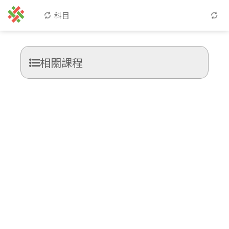
科目
相關課程