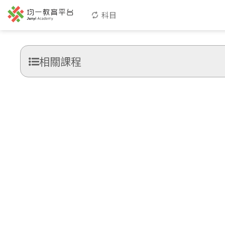
科目
相關課程