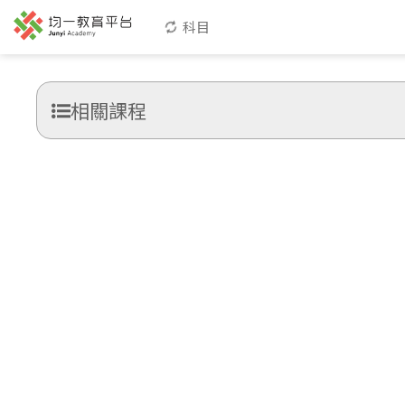
科目
相關課程