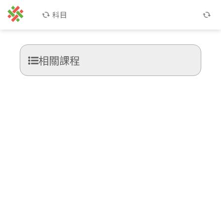
科目
相關課程