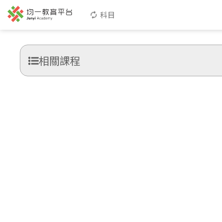
科目
相關課程