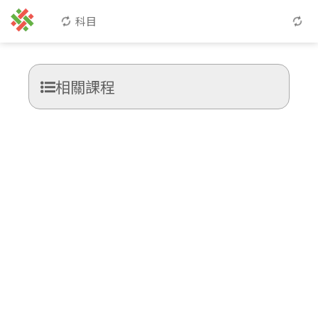
科目
相關課程