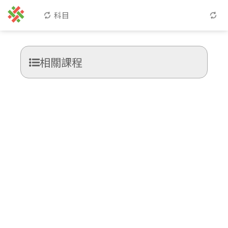
科目
相關課程