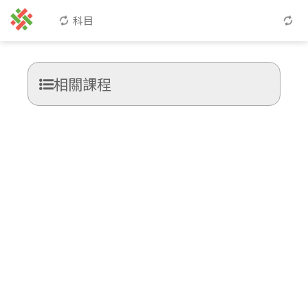
科目
相關課程