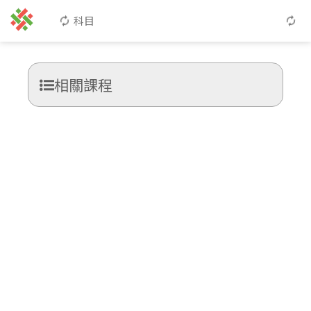
科目
相關課程