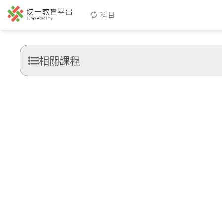
科目
相關課程