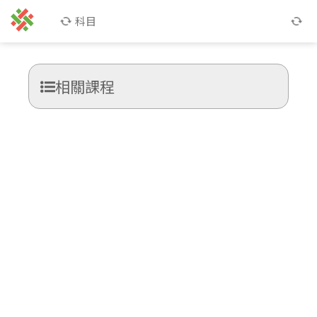
科目
相關課程