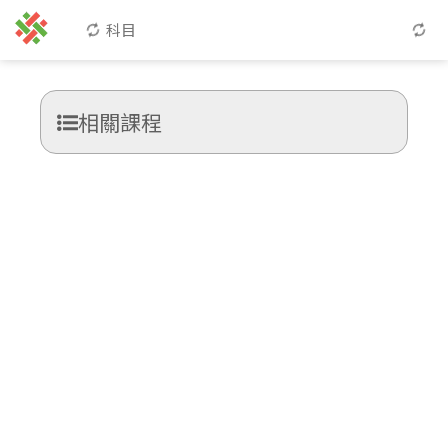
科目
相關課程