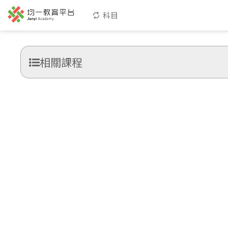
科目
相關課程