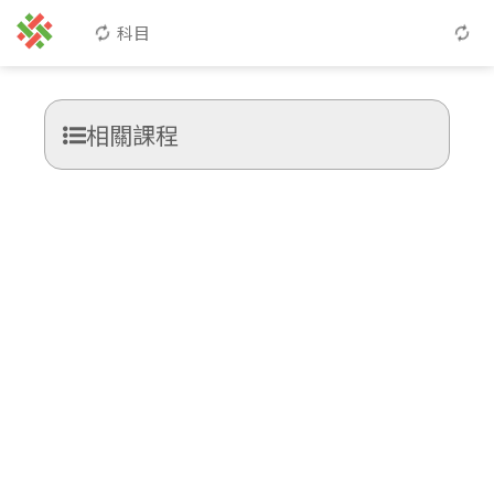
科目
相關課程