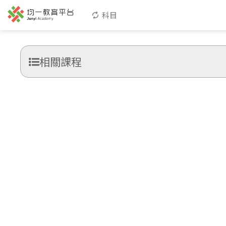
科目
相關課程