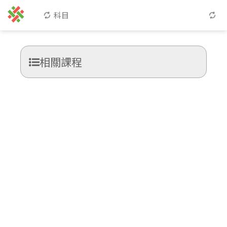
科目
相關課程