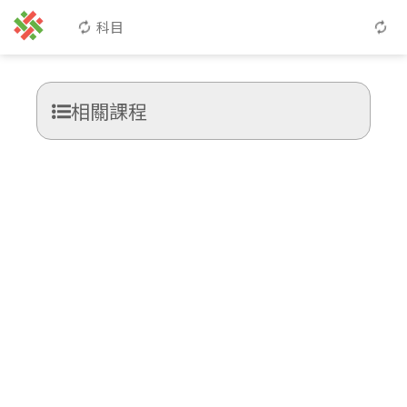
科目
相關課程