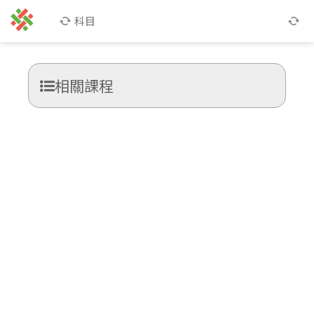
科目
相關課程