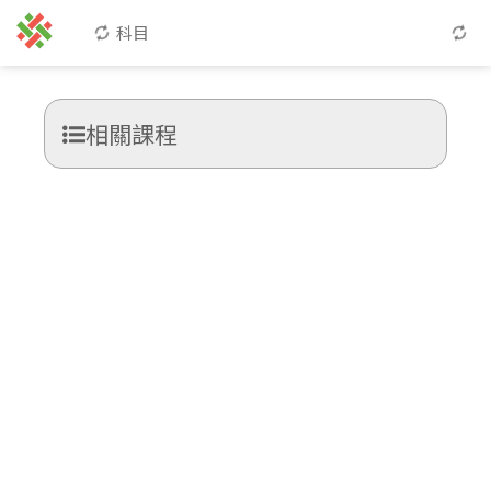
科目
相關課程