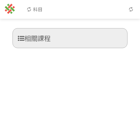
科目
相關課程