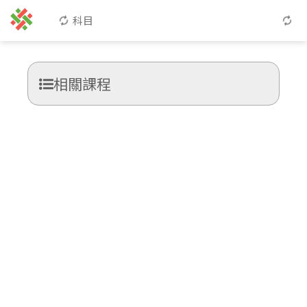
科目
相關課程