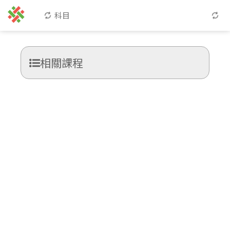
科目
相關課程