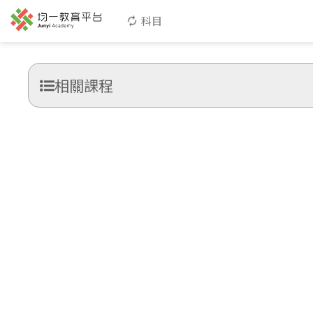
科目
相關課程