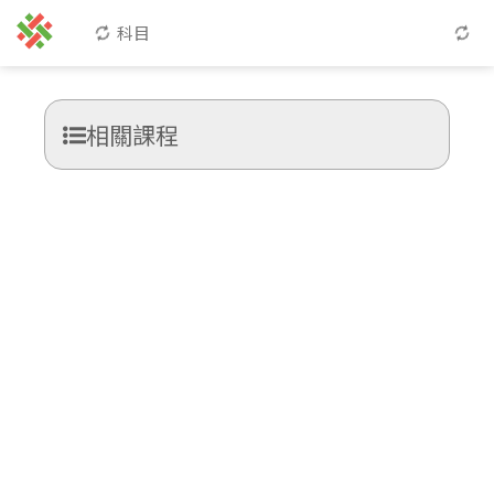
科目
相關課程