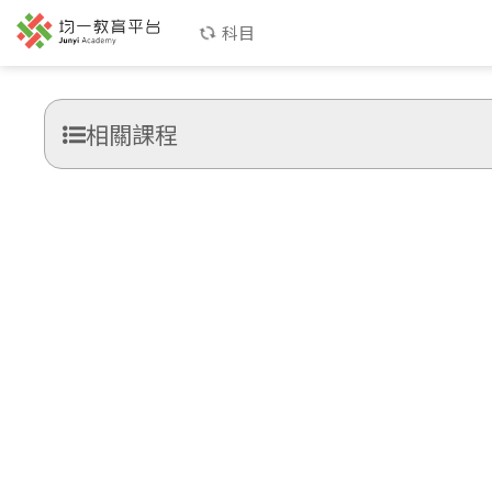
科目
相關課程