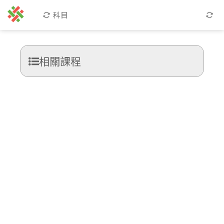
科目
相關課程