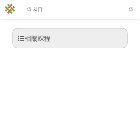
科目
相關課程