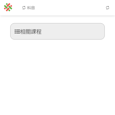
科目
相關課程