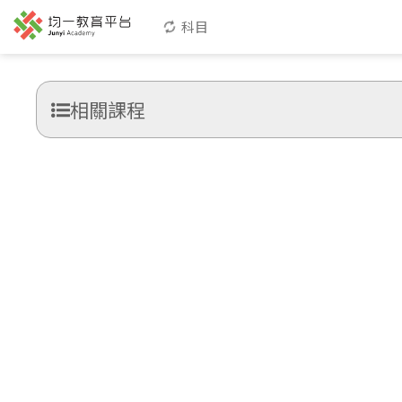
科目
相關課程