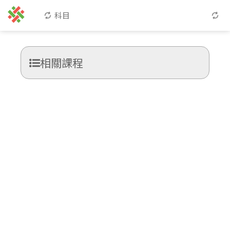
科目
相關課程