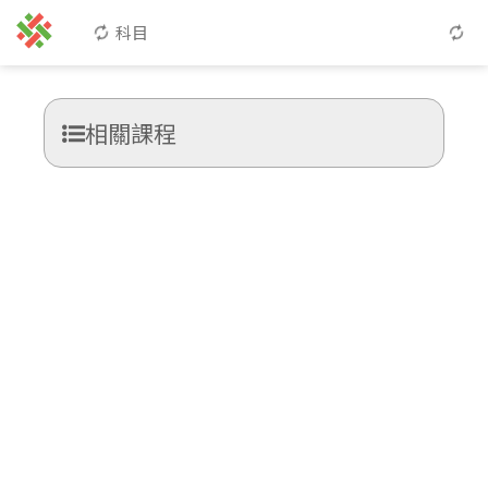
科目
相關課程