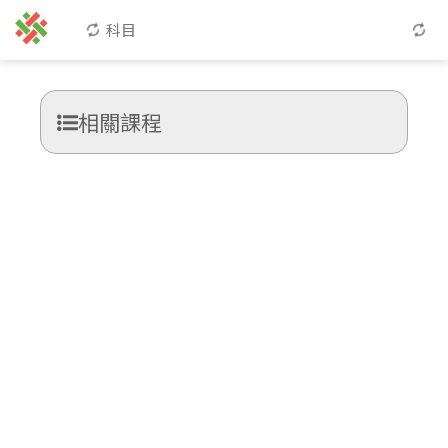
科目
相關課程