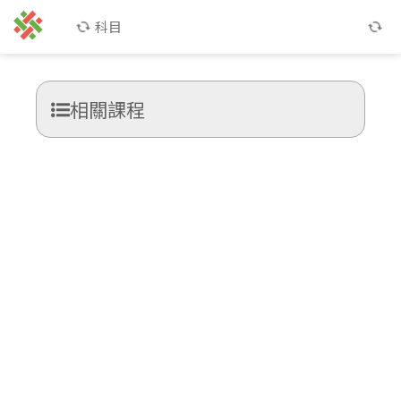
科目
相關課程