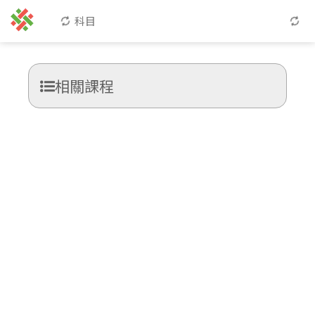
科目
相關課程