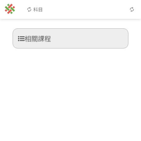
科目
相關課程