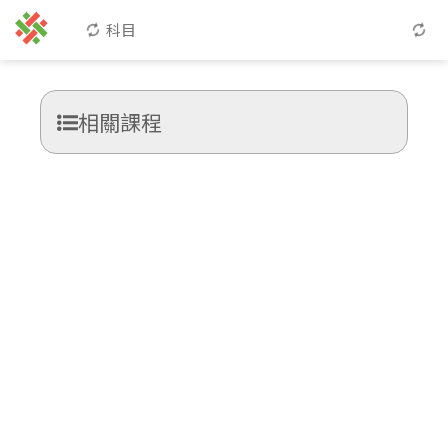
科目
相關課程