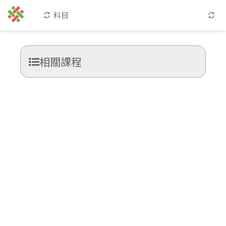
科目
相關課程