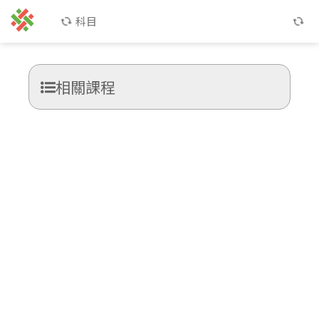
科目
相關課程