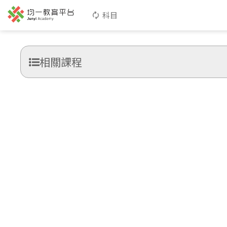
科目
相關課程