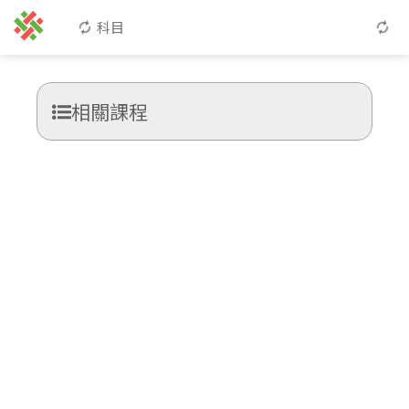
科目
相關課程