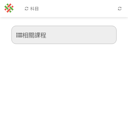
科目
相關課程