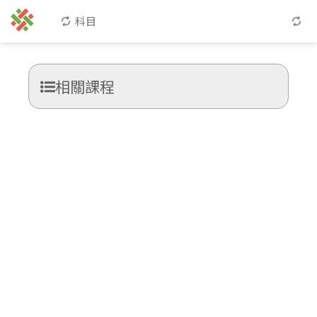
科目
相關課程