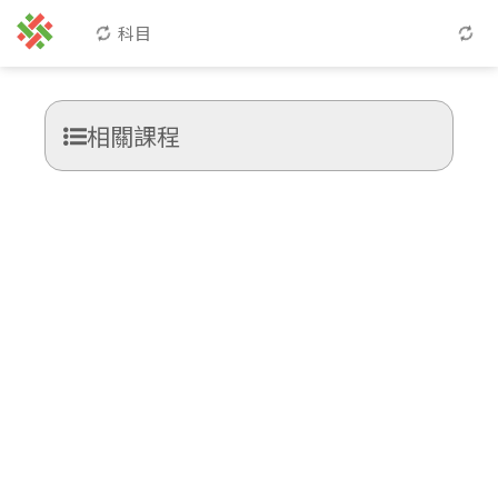
科目
相關課程