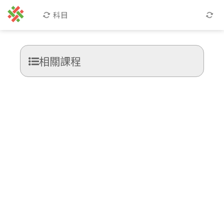
科目
相關課程